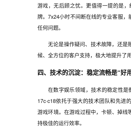
游戏，无后顾之忧。更值得一提的是，红
牌。7x24小时不间断在线的专业客服
任何问题。
无论是操作疑问、技术故障，还是
候、全方位的客户支持，极大地提升了
四、技术的沉淀：稳定流畅是“好用
在数字娱乐领域，技术的稳定性是衡
17c·c18依托于强大的技术团队和先
游戏环境。在游戏过程中，卡顿、掉线
持极佳的运行效率。