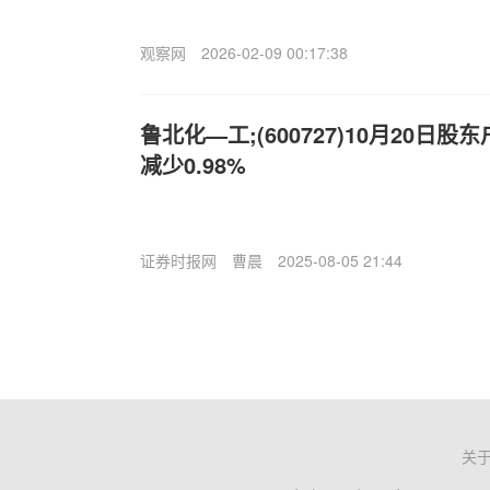
观察网
2026-02-09 00:17:38
鲁北化—工;(600727)10月20日股
减少0.98%
证券时报网
曹晨
2025-08-05 21:44
关