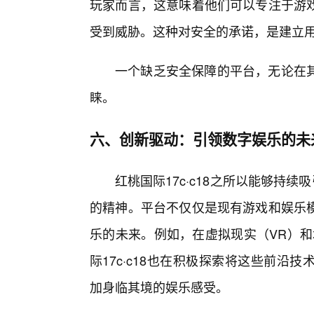
玩家而言，这意味着他们可以专注于游
受到威胁。这种对安全的承诺，是建立用
一个缺乏安全保障的平台，无论在其
睐。
六、创新驱动：引领数字娱乐的未
红桃国际17c·c18之所以能够持续
的精神。平台不仅仅是现有游戏和娱乐
乐的未来。例如，在虚拟现实（VR）和
际17c·c18也在积极探索将这些前沿
加身临其境的娱乐感受。